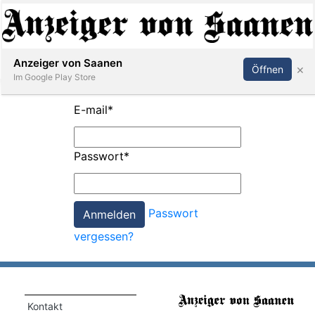
Abonnieren
Anmelden
Anzeiger von Saanen
×
Öffnen
Im Google Play Store
E-mail
*
er
Passwort
*
life
Events
Passwort
letter
vergessen?
mo
st
rtseite
Kontakt