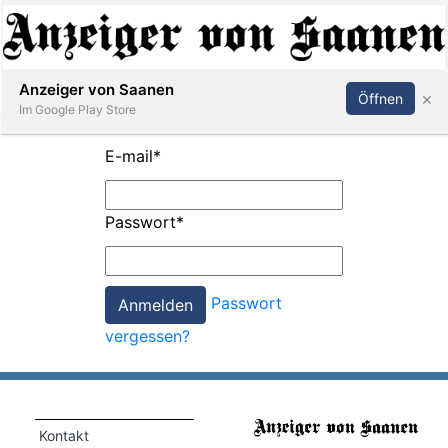
Abonnieren
Anmelden
Anzeiger von Saanen
×
Öffnen
Im Google Play Store
E-mail
*
er
Passwort
*
life
Events
Passwort
letter
vergessen?
mo
st
rtseite
Kontakt