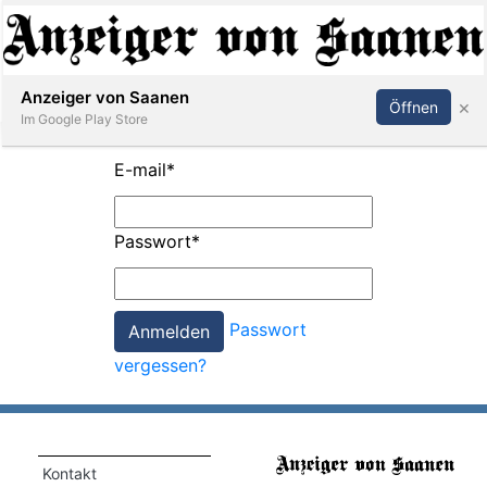
Abonnieren
Anmelden
Anzeiger von Saanen
×
Öffnen
Im Google Play Store
E-mail
*
er
Passwort
*
life
Events
Passwort
letter
vergessen?
mo
st
rtseite
Kontakt