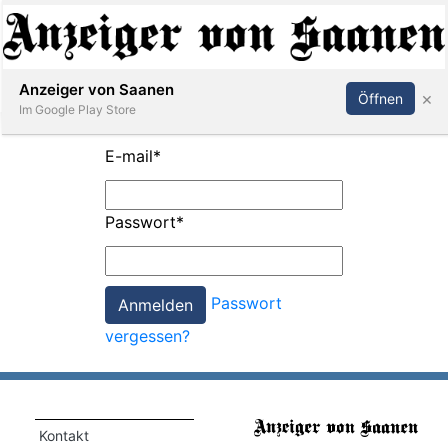
Abonnieren
Anmelden
Anzeiger von Saanen
×
Öffnen
Im Google Play Store
E-mail
*
er
Passwort
*
life
Events
Passwort
letter
vergessen?
mo
st
rtseite
Kontakt