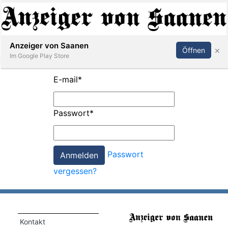
Abonnieren
Anmelden
Anzeiger von Saanen
×
Öffnen
Im Google Play Store
E-mail
*
er
Passwort
*
life
Events
Passwort
letter
vergessen?
mo
st
rtseite
Kontakt