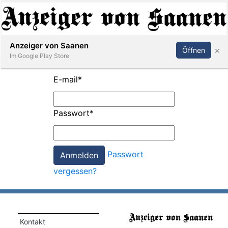
Abonnieren
Anmelden
Anzeiger von Saanen
×
Öffnen
Im Google Play Store
E-mail
*
er
Passwort
*
life
Events
Passwort
letter
vergessen?
mo
st
rtseite
Kontakt