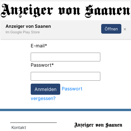
Abonnieren
Anmelden
Anzeiger von Saanen
×
Öffnen
Im Google Play Store
E-mail
*
er
Passwort
*
life
Events
Passwort
letter
vergessen?
mo
st
rtseite
Kontakt