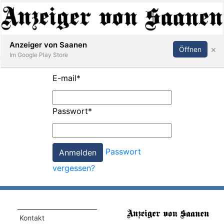
Abonnieren
Anmelden
Anzeiger von Saanen
×
Öffnen
Im Google Play Store
E-mail
*
er
Passwort
*
life
Events
Passwort
letter
vergessen?
mo
st
rtseite
Kontakt