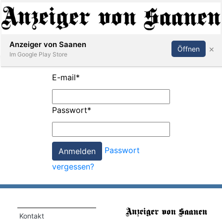
Abonnieren
Anmelden
Anzeiger von Saanen
×
Öffnen
Im Google Play Store
E-mail
*
er
Passwort
*
life
Events
Passwort
letter
vergessen?
mo
st
rtseite
Kontakt