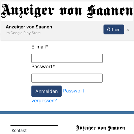
Abonnieren
Anmelden
Anzeiger von Saanen
×
Öffnen
Im Google Play Store
E-mail
*
er
Passwort
*
life
Events
Passwort
letter
vergessen?
mo
st
rtseite
Kontakt