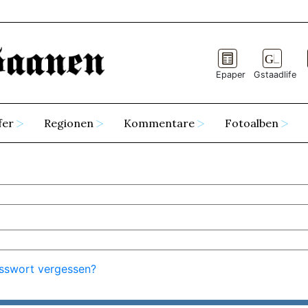
Epaper
Gstaadlife
fer
Regionen
Kommentare
Fotoalben
sswort vergessen?