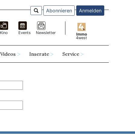
Abonnieren
Anmelden
Kino
Events
Newsletter
Immo
4west
Videos
Inserate
Service