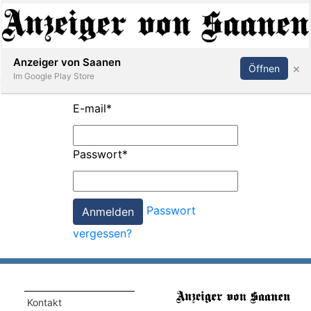
Abonnieren
Anmelden
Anzeiger von Saanen
×
Öffnen
Im Google Play Store
E-mail
*
er
Passwort
*
life
Events
Passwort
letter
vergessen?
mo
st
rtseite
Kontakt