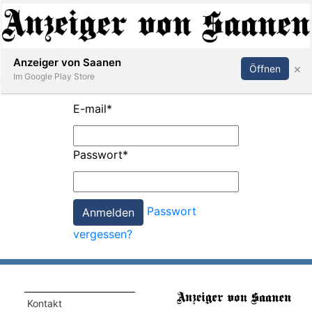
Abonnieren
Anmelden
Anzeiger von Saanen
×
Öffnen
Im Google Play Store
E-mail
*
er
Passwort
*
life
Events
Passwort
letter
vergessen?
mo
st
rtseite
Kontakt