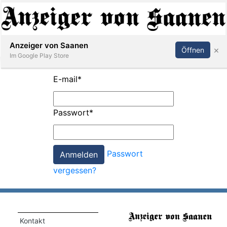
Abonnieren
Anmelden
Anzeiger von Saanen
×
Öffnen
Im Google Play Store
E-mail
*
er
Passwort
*
life
Events
Passwort
letter
vergessen?
mo
st
rtseite
Kontakt