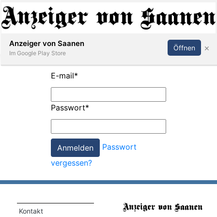
Abonnieren
Anmelden
Anzeiger von Saanen
×
Öffnen
Im Google Play Store
E-mail
*
er
Passwort
*
life
Events
Passwort
letter
vergessen?
mo
st
rtseite
Kontakt