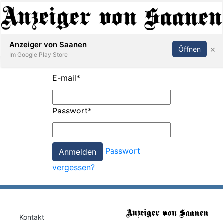
Abonnieren
Anmelden
Anzeiger von Saanen
×
Öffnen
Im Google Play Store
E-mail
*
er
Passwort
*
life
Events
Passwort
letter
vergessen?
mo
st
rtseite
Kontakt