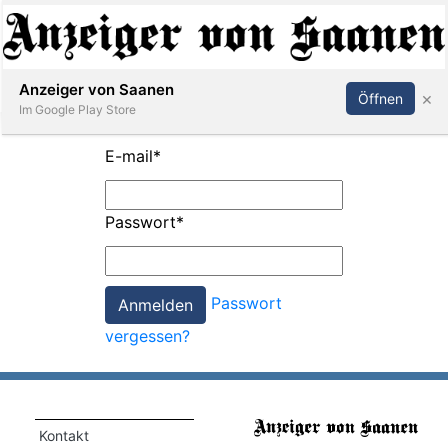
Abonnieren
Anmelden
Anzeiger von Saanen
×
Öffnen
Im Google Play Store
E-mail
*
er
Passwort
*
life
Events
Passwort
letter
vergessen?
mo
st
rtseite
Kontakt