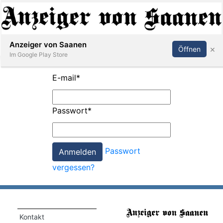
Abonnieren
Anmelden
Anzeiger von Saanen
×
Öffnen
Im Google Play Store
E-mail
*
er
Passwort
*
life
Events
Passwort
letter
vergessen?
mo
st
rtseite
Kontakt