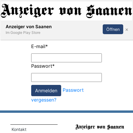
Abonnieren
Anmelden
Anzeiger von Saanen
×
Öffnen
Im Google Play Store
E-mail
*
er
Passwort
*
life
Events
Passwort
letter
vergessen?
mo
st
rtseite
Kontakt