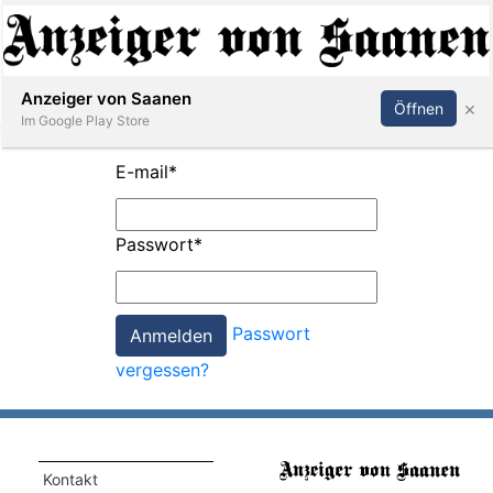
Abonnieren
Anmelden
Anzeiger von Saanen
×
Öffnen
Im Google Play Store
E-mail
*
er
Passwort
*
life
Events
Passwort
letter
vergessen?
mo
st
rtseite
Kontakt