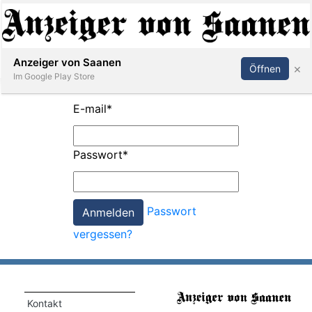
Abonnieren
Anmelden
Anzeiger von Saanen
×
Öffnen
Im Google Play Store
E-mail
*
er
Passwort
*
life
Events
Passwort
letter
vergessen?
mo
st
rtseite
Kontakt