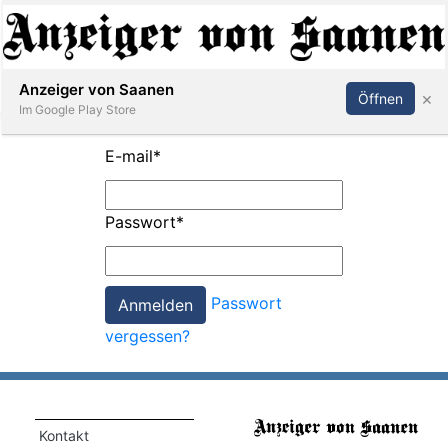
Abonnieren
Anmelden
Anzeiger von Saanen
×
Öffnen
Im Google Play Store
E-mail
*
er
Passwort
*
life
Events
Passwort
letter
vergessen?
mo
st
rtseite
Kontakt