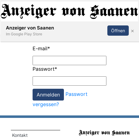
Abonnieren
Anmelden
Anzeiger von Saanen
×
Öffnen
Im Google Play Store
E-mail
*
er
Passwort
*
life
Events
Passwort
letter
vergessen?
mo
st
rtseite
Kontakt