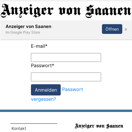
Abonnieren
Anmelden
Anzeiger von Saanen
×
Öffnen
Im Google Play Store
E-mail
*
er
Passwort
*
life
Events
Passwort
letter
vergessen?
mo
st
rtseite
Kontakt