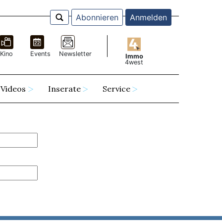
Abonnieren
Anmelden
Kino
Events
Newsletter
Immo
4west
Videos
Inserate
Service