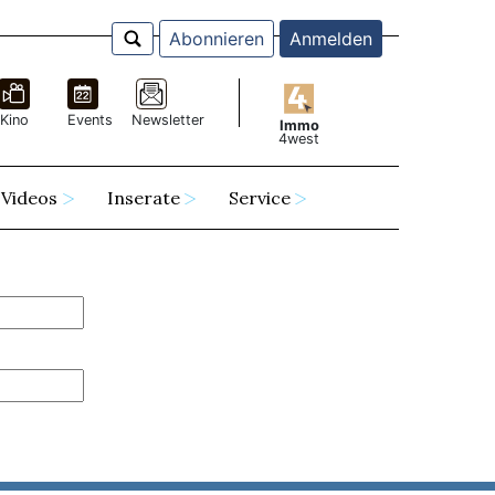
Abonnieren
Anmelden
Kino
Events
Newsletter
Immo
4west
Videos
Inserate
Service