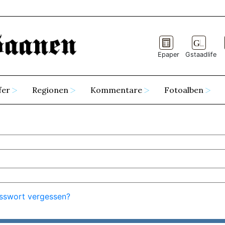
Epaper
Gstaadlife
fer
Regionen
Kommentare
Fotoalben
sswort vergessen?