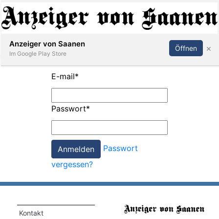
Abonnieren
Anmelden
Anzeiger von Saanen
×
Öffnen
Im Google Play Store
E-mail
*
er
Passwort
*
life
Events
Passwort
letter
vergessen?
mo
st
rtseite
Kontakt