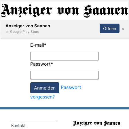
Abonnieren
Anmelden
Anzeiger von Saanen
×
Öffnen
Im Google Play Store
E-mail
*
er
Passwort
*
life
Events
Passwort
letter
vergessen?
mo
st
rtseite
Kontakt