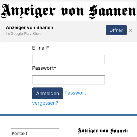
Abonnieren
Anmelden
Anzeiger von Saanen
×
Öffnen
Im Google Play Store
E-mail
*
er
Passwort
*
life
Events
Passwort
letter
vergessen?
mo
st
rtseite
Kontakt