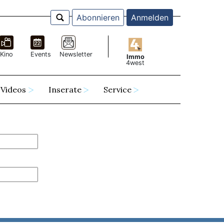
Abonnieren
Anmelden
Kino
Events
Newsletter
Immo
4west
Videos
Inserate
Service