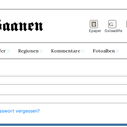
Epaper
Gstaadlife
fer
Regionen
Kommentare
Fotoalben
sswort vergessen?