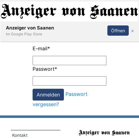
Abonnieren
Anmelden
Anzeiger von Saanen
×
Öffnen
Im Google Play Store
E-mail
*
er
Passwort
*
life
Events
Passwort
letter
vergessen?
mo
st
rtseite
Kontakt