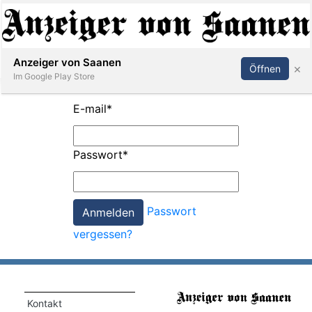
Abonnieren
Anmelden
Anzeiger von Saanen
×
Öffnen
Im Google Play Store
E-mail
*
er
Passwort
*
life
Events
Passwort
letter
vergessen?
mo
st
rtseite
Kontakt