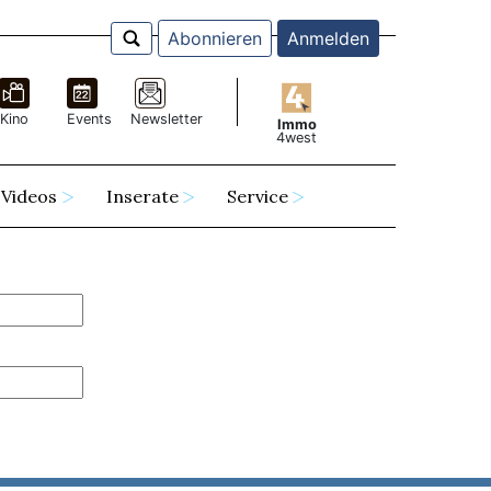
Abonnieren
Anmelden
Kino
Events
Newsletter
Immo
4west
Videos
Inserate
Service