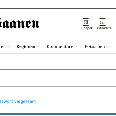
Epaper
Gstaadlife
fer
Regionen
Kommentare
Fotoalben
sswort vergessen?