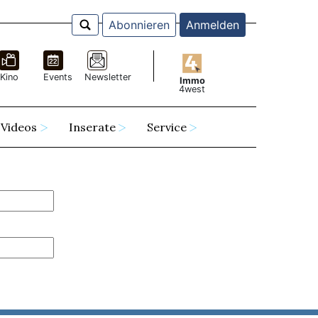
Abonnieren
Anmelden
Kino
Events
Newsletter
Immo
4west
Videos
Inserate
Service