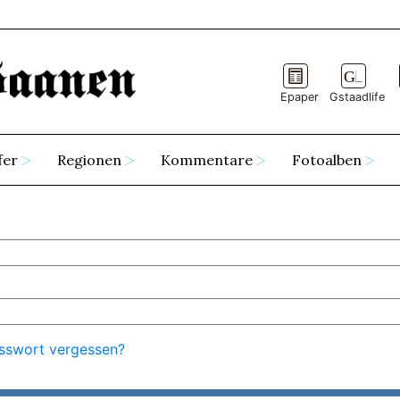
Epaper
Gstaadlife
fer
Regionen
Kommentare
Fotoalben
sswort vergessen?