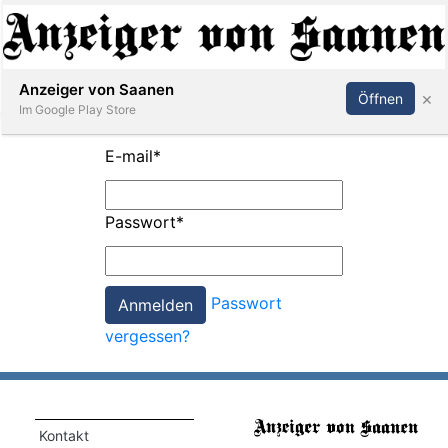
Abonnieren
Anmelden
Anzeiger von Saanen
×
Öffnen
Im Google Play Store
E-mail
*
er
Passwort
*
life
Events
Passwort
letter
vergessen?
mo
st
rtseite
Kontakt