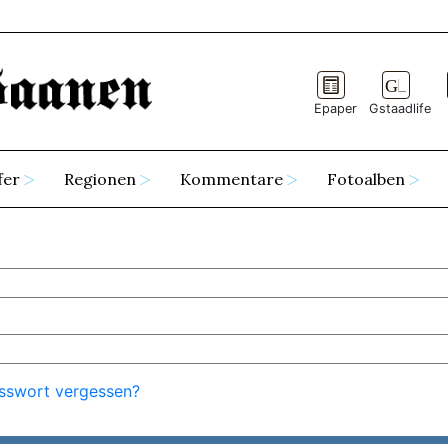
Epaper
Gstaadlife
fer
Regionen
Kommentare
Fotoalben
sswort vergessen?