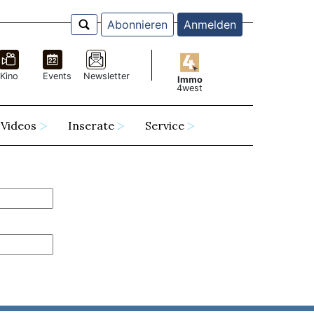
Abonnieren
Anmelden
Kino
Events
Newsletter
Immo
4west
Videos
Inserate
Service