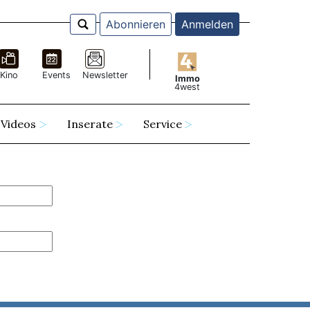
Abonnieren
Anmelden
Kino
Events
Newsletter
Immo
4west
Videos
Inserate
Service