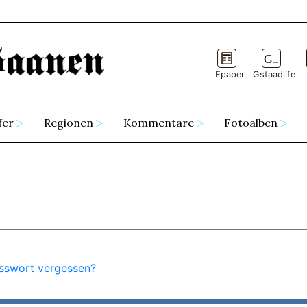
Epaper
Gstaadlife
fer
Regionen
Kommentare
Fotoalben
sswort vergessen?