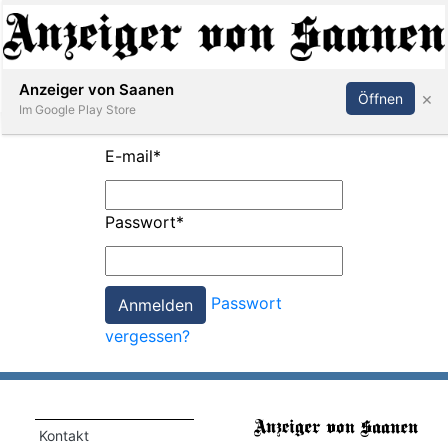
Abonnieren
Anmelden
Anzeiger von Saanen
×
Öffnen
Im Google Play Store
E-mail
*
er
Passwort
*
life
Events
Passwort
letter
vergessen?
mo
st
rtseite
Kontakt