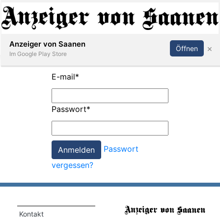
Abonnieren
Anmelden
Anzeiger von Saanen
×
Öffnen
Im Google Play Store
E-mail
*
er
Passwort
*
life
Events
Passwort
letter
vergessen?
mo
st
rtseite
Kontakt