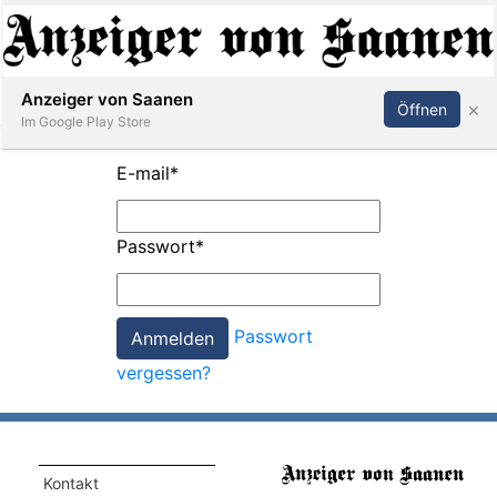
Abonnieren
Anmelden
Anzeiger von Saanen
×
Öffnen
Im Google Play Store
E-mail
*
er
Passwort
*
life
Events
Passwort
letter
vergessen?
mo
st
rtseite
Kontakt