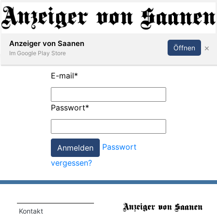
Abonnieren
Anmelden
Anzeiger von Saanen
×
Öffnen
Im Google Play Store
E-mail
*
er
Passwort
*
life
Events
Passwort
letter
vergessen?
mo
st
rtseite
Kontakt