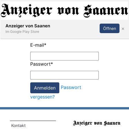
Abonnieren
Anmelden
Anzeiger von Saanen
×
Öffnen
Im Google Play Store
E-mail
*
er
Passwort
*
life
Events
Passwort
letter
vergessen?
mo
st
rtseite
Kontakt