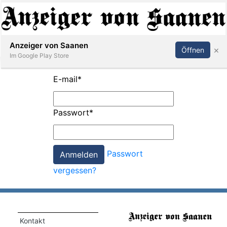
Abonnieren
Anmelden
Anzeiger von Saanen
×
Öffnen
Im Google Play Store
E-mail
*
er
Passwort
*
life
Events
Passwort
letter
vergessen?
mo
st
rtseite
Kontakt