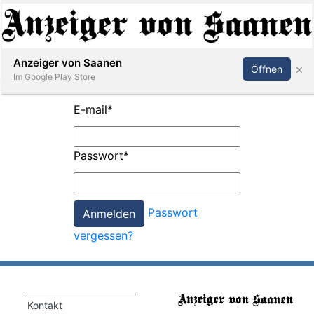
Abonnieren
Anmelden
Anzeiger von Saanen
×
Öffnen
Im Google Play Store
E-mail
*
er
Passwort
*
life
Events
Passwort
letter
vergessen?
mo
st
rtseite
Kontakt