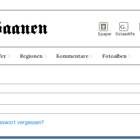
Epaper
Gstaadlife
fer
Regionen
Kommentare
Fotoalben
sswort vergessen?