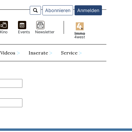
Abonnieren
Anmelden
Kino
Events
Newsletter
Immo
4west
Videos
Inserate
Service