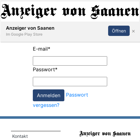
Abonnieren
Anmelden
Anzeiger von Saanen
×
Öffnen
Im Google Play Store
E-mail
*
er
Passwort
*
life
Events
Passwort
letter
vergessen?
mo
st
rtseite
Kontakt