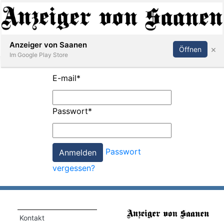
Abonnieren
Anmelden
Anzeiger von Saanen
×
Öffnen
Im Google Play Store
E-mail
*
er
Passwort
*
life
Events
Passwort
letter
vergessen?
mo
st
rtseite
Kontakt