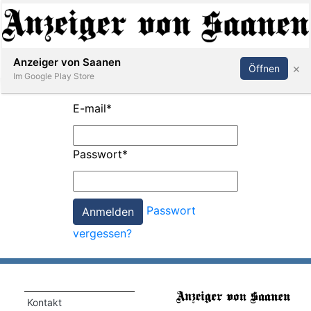
Abonnieren
Anmelden
Anzeiger von Saanen
×
Öffnen
Im Google Play Store
E-mail
*
er
Passwort
*
life
Events
Passwort
letter
vergessen?
mo
st
rtseite
Kontakt