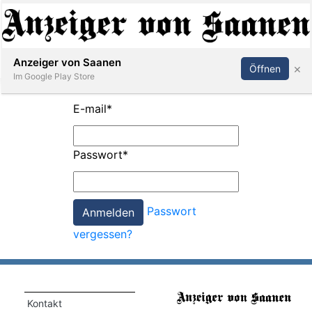
Abonnieren
Anmelden
Anzeiger von Saanen
×
Öffnen
Im Google Play Store
E-mail
*
er
Passwort
*
life
Events
Passwort
letter
vergessen?
mo
st
rtseite
Kontakt