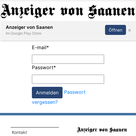
Abonnieren
Anmelden
Anzeiger von Saanen
×
Öffnen
Im Google Play Store
E-mail
*
er
Passwort
*
life
Events
Passwort
letter
vergessen?
mo
st
rtseite
Kontakt